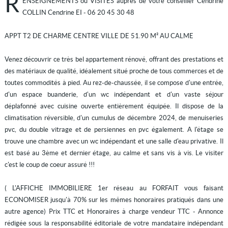
R
ENSEIGNEMENTS ou VISITES auprès de votre conseiller Cendrine
COLLIN Cendrine EI - 06 20 45 30 48
APPT T2 DE CHARME CENTRE VILLE DE 51.90 M² AU CALME
Venez découvrir ce très bel appartement rénové, offrant des prestations et
des matériaux de qualité, idéalement situé proche de tous commerces et de
toutes commodités à pied. Au rez-de-chaussée, il se compose d'une entrée,
d'un espace buanderie, d'un wc indépendant et d'un vaste séjour
déplafonné avec cuisine ouverte entièrement équipée. Il dispose de la
climatisation réversible, d'un cumulus de décembre 2024, de menuiseries
pvc, du double vitrage et de persiennes en pvc également. A l'étage se
trouve une chambre avec un wc indépendant et une salle d'eau privative. Il
est basé au 3ème et dernier étage, au calme et sans vis à vis. Le visiter
c'est le coup de coeur assuré !!!
( L'AFFICHE IMMOBILIERE 1er réseau au FORFAIT vous faisant
ECONOMISER jusqu'à 70% sur les mêmes honoraires pratiqués dans une
autre agence) Prix TTC et Honoraires à charge vendeur TTC - Annonce
rédigée sous la responsabilité éditoriale de votre mandataire indépendant