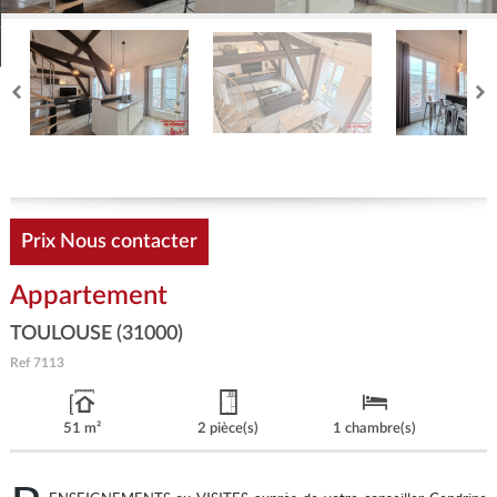
Estimez
Créer une alerte
Prix
Nous contacter
Appartement
TOULOUSE (31000)
Ref
7113
51 m²
2 pièce(s)
1 chambre(s)