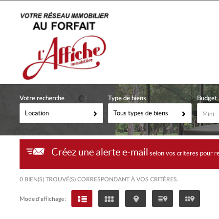
Votre recherche
Type de biens
Budget
Location
Tous types de biens
Créez une alerte e-mail
selon vos critères pour re
0
BIEN(S) TROUVÉ(S) CORRESPONDANT À VOS CRITÈRES.
Mode d’affichage :