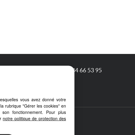
Graves
31600
EAUNES
05 34 66 53 95
Notre barème d'honoraires
lesquelles vous avez donné votre
la rubrique "Gérer les cookies" en
à son fonctionnement. Pour plus
er
notre politique de protection des
 votre PC, votre tablette ou votre
érents types d'écrans