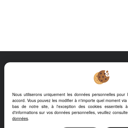
L'AFFICHE IMMOBILIÈRE
375 chemin des 
Mentions Légales
Politique de protection des données
Gérer les cookies
Accès Propriétaire
Nous utiliserons uniquement les données personnelles pour 
accord. Vous pouvez les modifier à n'importe quel moment via 
bas de notre site, à l'exception des cookies essentiels 
d'informations sur vos données personnelles, veuillez consult
Afin de vous offrir un confort de lecture permanent, depuis
données
.
smartphone, notre site s’adapte automatiquement aux diff