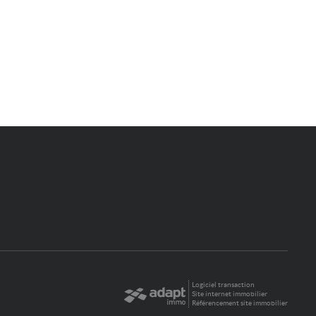
Logiciel transaction
Site internet immobilier
Référencement site immobilier