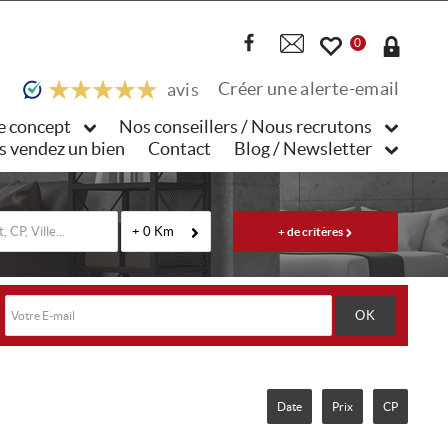
0
Créer une alerte-email
avis
e concept
Nos conseillers / Nous recrutons
s vendez un bien
Contact
Blog / Newsletter
+ 0 Km
Date
Prix
CP