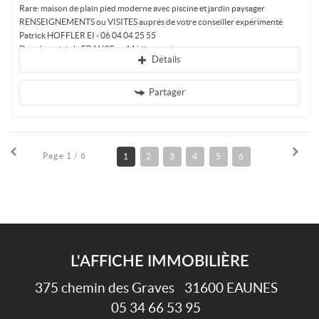
Rare: maison de plain pied moderne avec piscine et jardin paysager
RENSEIGNEMENTS ou VISITES auprès de votre conseiller expérimenté
Patrick HOFFLER EI - 06 04 04 25 55
Dans le sud de la FRANCE en Méditerranée,...
Détails
Partager
Page 1 / 6
1
2
3
4
5
6
L'AFFICHE IMMOBILIÈRE
375 chemin des Graves
31600
EAUNES
05 34 66 53 95