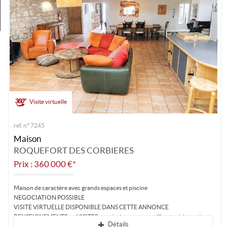
Estimez
Créer une alerte
Visite virtuelle
ref. n° 7245
Maison
ROQUEFORT DES CORBIERES
Prix : 360 000 €*
Maison de caractère avec grands espaces et piscine
NEGOCIATION POSSIBLE
VISITE VIRTUELLE DISPONIBLE DANS CETTE ANNONCE
RENSEIGNEMENTS ou VISITES auprès de votre conseiller expérimenté
Détails
Patrick...