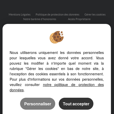
Mentions Légales
Politique de protection des données
Gérer les cookies
Notre barème d'honoraires
Accès Propriétaire
Afin de vous offrir un confort de lecture permanent, depuis votre
Nous utiliserons uniquement les données personnelles
PC, votre tablette ou votre smartphone, notre site s’adapte
automatiquement aux différents types d'écrans
pour lesquelles vous avez donné votre accord. Vous
pouvez les modifier à n'importe quel moment via la
rubrique "Gérer les cookies" en bas de notre site, à
l'exception des cookies essentiels à son fonctionnement.
Pour plus d'informations sur vos données personnelles,
Logiciel de transaction
veuillez consulter
notre politique de protection des
Création site internet
Référencement immobilier
données
.
Personnaliser
Tout accepter