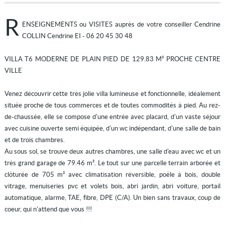
R
ENSEIGNEMENTS ou VISITES auprès de votre conseiller Cendrine
COLLIN Cendrine EI - 06 20 45 30 48
VILLA T6 MODERNE DE PLAIN PIED DE 129.83 M² PROCHE CENTRE
VILLE
Venez découvrir cette très jolie villa lumineuse et fonctionnelle, idéalement
située proche de tous commerces et de toutes commodités à pied. Au rez-
de-chaussée, elle se compose d'une entrée avec placard, d'un vaste séjour
avec cuisine ouverte semi équipée, d'un wc indépendant, d'une salle de bain
et de trois chambres.
Au sous sol, se trouve deux autres chambres, une salle d'eau avec wc et un
très grand garage de 79.46 m². Le tout sur une parcelle terrain arborée et
clôturée de 705 m² avec climatisation réversible, poêle à bois, double
vitrage, menuiseries pvc et volets bois, abri jardin, abri voiture, portail
automatique, alarme, TAE, fibre, DPE (C/A). Un bien sans travaux, coup de
coeur, qui n'attend que vous !!!