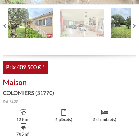
Estimez
Créer une alerte
Prix
409 500 €
*
Maison
COLOMIERS (31770)
Ref
7209
129 m²
6 pièce(s)
5 chambre(s)
705 m²