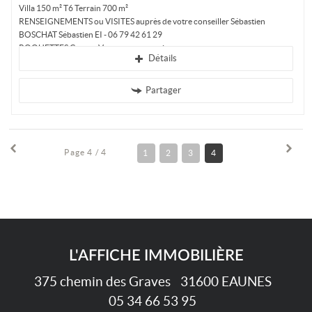
Villa 150 m² T6 Terrain 700 m²
RENSEIGNEMENTS ou VISITES auprès de votre conseiller Sébastien
BOSCHAT Sébastien EI - 06 79 42 61 29
ROQUETTES Centre. Vous serez conquis par cette...
Détails
Partager
Page 4 / 4
1
2
3
4
L'AFFICHE IMMOBILIÈRE
375 chemin des Graves
31600
EAUNES
05 34 66 53 95