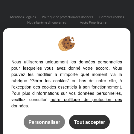
Mentions Légales
Politique de protection des données
Gérer les cookies
Notre barème d'honoraires
Accès Propriétaire
Afin de vous offrir un confort de lecture permanent, depuis votre
Nous utiliserons uniquement les données personnelles
PC, votre tablette ou votre smartphone, notre site s’adapte
automatiquement aux différents types d'écrans
pour lesquelles vous avez donné votre accord. Vous
pouvez les modifier à n'importe quel moment via la
rubrique "Gérer les cookies" en bas de notre site, à
l'exception des cookies essentiels à son fonctionnement.
Pour plus d'informations sur vos données personnelles,
Logiciel de transaction
veuillez consulter
notre politique de protection des
Création site internet
Référencement site immobilier
données
.
Personnaliser
Tout accepter