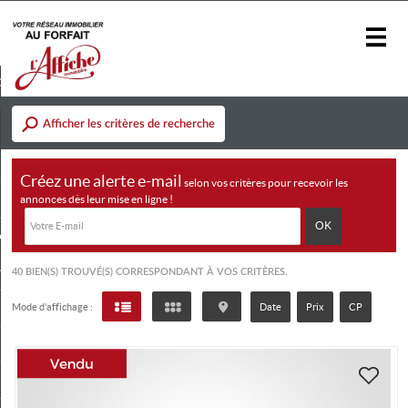
réer une alerte-email
Afficher les critères de recherche
Accueil
Vente
Créez une alerte e-mail
selon vos critères pour recevoir les
annonces dès leur mise en ligne !
Location
us / Notre concept
rs / Nous recrutons
40
BIEN(S) TROUVÉ(S) CORRESPONDANT À VOS CRITÈRES.
Mode d’affichage :
Date
Prix
CP
Vous vendez un bien
Contact
Blog / Newsletter