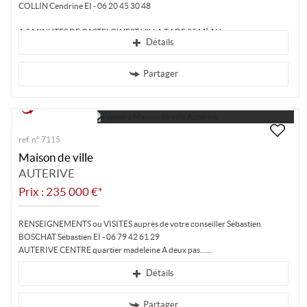
COLLIN Cendrine EI - 06 20 45 30 48
A 3 MINUTES DE CASTELGINEST VILLA T4 DE 95 M² AU...
Détails
Partager
Visite virtuelle
ref. n° 7115
Maison de ville
AUTERIVE
Prix : 235 000 €*
RENSEIGNEMENTS ou VISITES auprès de votre conseiller Sébastien
BOSCHAT Sébastien EI - 06 79 42 61 29
AUTERIVE CENTRE quartier madeleine A deux pas...
Détails
Partager