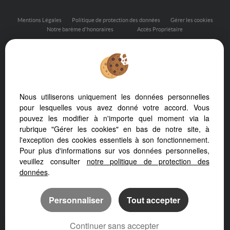
Mentions Légales
Politique de protection des données
Gérer les cookies
Notre barème d'honoraires
Accès Propriétaire
Afin de vous offrir un confort de lecture permanent, depuis votre
Nous utiliserons uniquement les données personnelles
PC, votre tablette ou votre smartphone, notre site s’adapte
automatiquement aux différents types d'écrans
pour lesquelles vous avez donné votre accord. Vous
pouvez les modifier à n'importe quel moment via la
rubrique "Gérer les cookies" en bas de notre site, à
l'exception des cookies essentiels à son fonctionnement.
Pour plus d'informations sur vos données personnelles,
Logiciel de transaction
veuillez consulter
notre politique de protection des
Création site immobilier
Référencement site immobilier
données
.
Personnaliser
Tout accepter
Continuer sans accepter