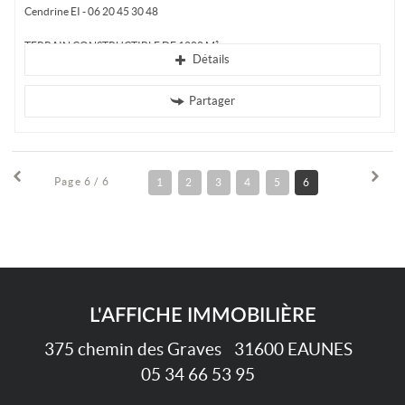
Cendrine EI - 06 20 45 30 48
TERRAIN CONSTRUCTIBLE DE 1200 M²
Détails
Venez découvrir ce...
Partager
Page 6 / 6
1
2
3
4
5
6
L'AFFICHE IMMOBILIÈRE
375 chemin des Graves
31600
EAUNES
05 34 66 53 95